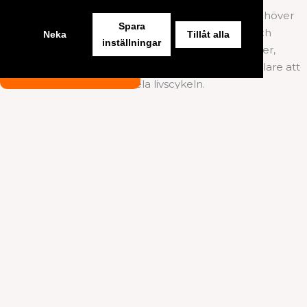
Graverade metallskyltar är ett smart val när du behöver
Spara
säker identifiering av utrustning, komponenter och
Neka
Tillåt alla
inställningar
installationer. Med tydlig märkning av serienummer,
beteckningar eller interna referenser blir det enklare att
KONTAKTA OSS
följa produkter genom hela livscykeln.
Det underlättar service, inventering och dokumentation
i både små och stora anläggningar. Den graverade ytan
ger långvarig läsbarhet även i miljöer med slitage och
smuts. Resultatet blir en effektivare vardag med bättre
ordning och kontroll.
Graverade metallskyltar som stärker varumärket
Med graverade metallskyltar kan du skapa en enhetlig
och professionell profil för din verksamhet. Genom att
anpassa skyltarna med logotyp, färg och design får du